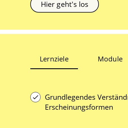
Hier geht's los
Lernziele
Module
Grundlegendes Verständn
Erscheinungsformen