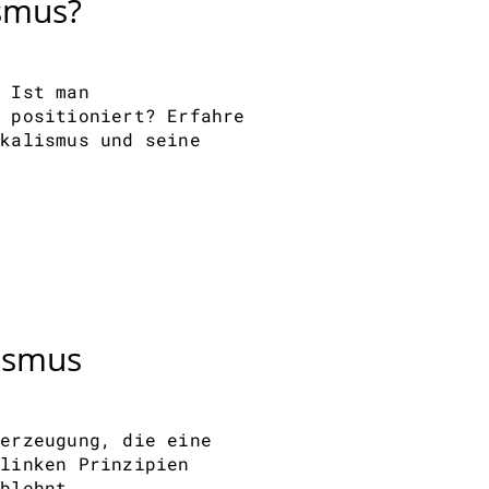
smus?
? Ist man
s positioniert? Erfahre
ikalismus und seine
ismus
berzeugung, die eine
 linken Prinzipien
ablehnt.