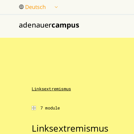
Zum Hauptinhalt springen
Linksextremismus
7 module
Linksextremismus