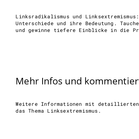
Linksradikalismus und Linksextremismus
Unterschiede und ihre Bedeutung. Tauch
und gewinne tiefere Einblicke in die P
Mehr Infos und kommentiert
Weitere Informationen mit detaillierte
das Thema Linksextremismus.