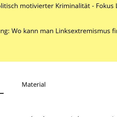
litisch motivierter Kriminalität - Foku
ung: Wo kann man Linksextremismus f
Material