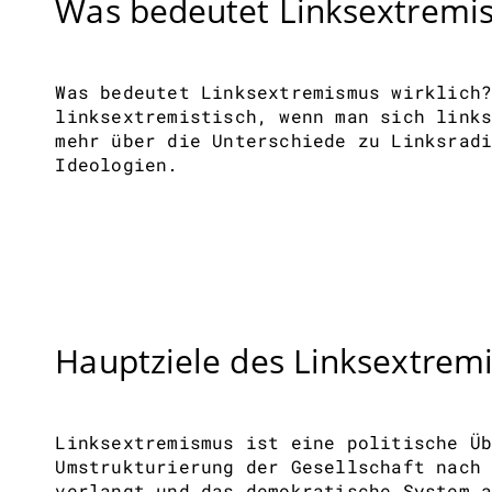
Was bedeutet Linksextremi
Was bedeutet Linksextremismus wirklich
linksextremistisch, wenn man sich link
mehr über die Unterschiede zu Linksrad
Ideologien.
Hauptziele des Linksextrem
Linksextremismus ist eine politische Ü
Umstrukturierung der Gesellschaft nach
verlangt und das demokratische System 