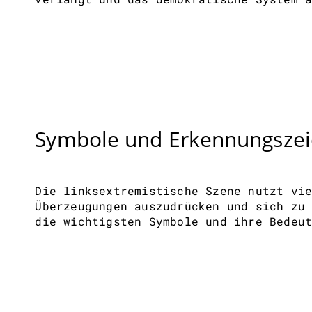
Symbole und Erkennungsze
Die linksextremistische Szene nutzt vi
Überzeugungen auszudrücken und sich zu
die wichtigsten Symbole und ihre Bedeu