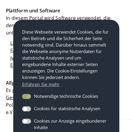
Plattform und Software
In diesem Portal wird Software verwendet, die
den
GNU GPL / GPL / MIT
Lizenzbestimmungen
Diese Webseite verwendet Cookies, die für
unterliegt:
den Betrieb und die Sicherheit der Seite
Liferay
notwendig sind. Darüber hinaus sammelt
Fancy Box
die Webseite anonyme Nutzerdaten für
jvectormap
statistische Analysen und um
eingebundene Inhalte externer Seiten
Etherpad
anzuzeigen. Die Cookie-Einstellungen
können Sie jederzeit ändern.
Allgemeine Geschäftsbedingungen (AGB)
Erfahren Sie mehr
Es gelten die
Allgemeinen
Notwendige technische Cookies
Geschäftsbedingungen
der Hauptabteilung
Politische Bildung der Konrad-Adenauer-Stiftung
Cookies für statistische Analysen
e.V.
Cookies zur Anzeige eingebundener
Inhalte