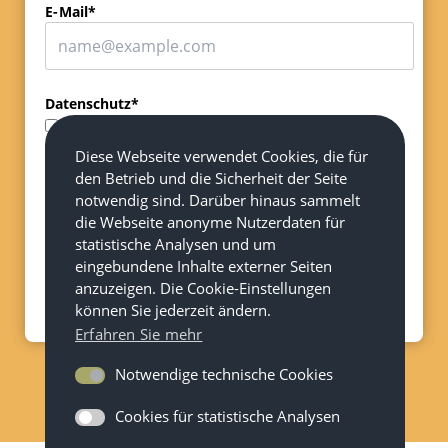
E-Mail*
Datenschutz*
Ich akzeptiere die Datenschutzbestimmungen der
Diese Webseite verwendet Cookies, die für
Konrad-Adenauer-Stiftung e.V.
den Betrieb und die Sicherheit der Seite
notwendig sind. Darüber hinaus sammelt
Die Hinweise zum Datenschutz der Konrad-Adenauer-
die Webseite anonyme Nutzerdaten für
Stiftung e.V. finden Sie
hier
.
statistische Analysen und um
eingebundene Inhalte externer Seiten
anzuzeigen. Die Cookie-Einstellungen
Jetzt abonnieren
können Sie jederzeit ändern.
Erfahren Sie mehr
Notwendige technische Cookies
Cookies für statistische Analysen