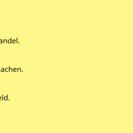
andel.
machen.
ld.