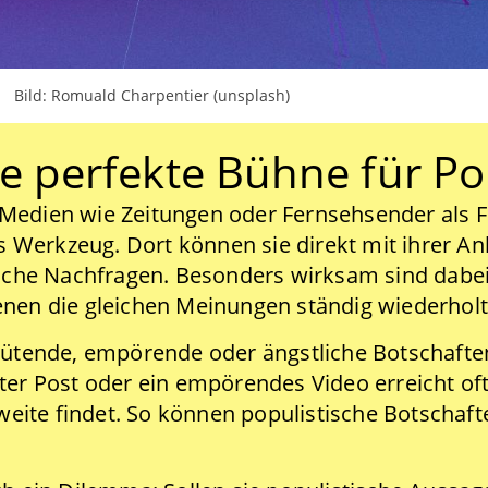
Bild: Romuald Charpentier (unsplash)
ie perfekte Bühne für P
edien wie Zeitungen oder Fernsehsender als Fei
tes Werkzeug. Dort können sie direkt mit ihrer
ische Nachfragen. Besonders wirksam sind dabei 
enen die gleichen Meinungen ständig wiederholt
wütende, empörende oder ängstliche Botschaften 
ter Post oder ein empörendes Video erreicht of
ite findet. So können populistische Botschafte